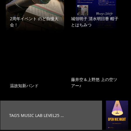
2周年イベント のど自慢大
城領明子 清水明日香 帽子
会！
とはちみつ
藤井空＆上野悠 上の空ツ
温故知新バンド
アー♪
25 …
オープンマイク