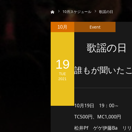
ホーム
10
月スケジュール
歌謡の日
Event
10月
歌謡の日
19
誰もが聞いた
TUE
2021
10月19日 19：00～
TC500円、MC1,000円
松井Pf ゲゲ伊藤Ba リ