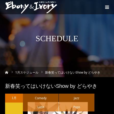
SCHEDULE
ーム
1
月スケジュール
新春笑ってはいけないShow by どらやき
新春笑ってはいけないShow by どらやき
Comedy
Jazz
1月
Latin
Pops