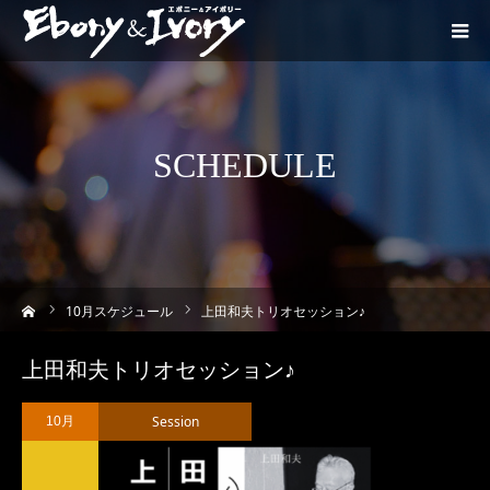
SCHEDULE
ーム
10
月スケジュール
上田和夫トリオセッション♪
上田和夫トリオセッション♪
Session
10月