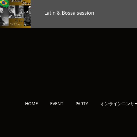
TAG’S MUSIC LAB LEVEL2
OKAGE…
HOME
EVENT
PARTY
オンラインコンサ