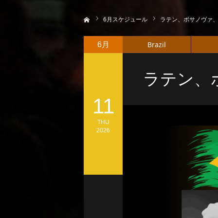
ホーム
6
月スケジュール
ラテン、ボサノヴァ
Brazil
6月
ラテン、
11
THU
2026