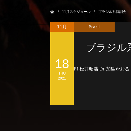
ホーム
11
月スケジュール
ブラジル系特訓会
Brazil
11月
ブラジル
18
Pf 松井昭浩 Dr 加島かおる 
THU
2021