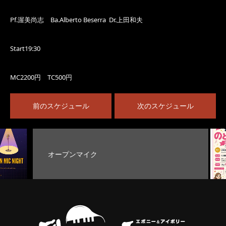
Pf.渥美尚志 Ba.Alberto Beserra Dr.上田和夫
Start19:30
MC2200円 TC500円
前のスケジュール
次のスケジュール
マイク
お客様の