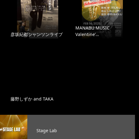
MANABU MUSIC
彦坂紀都シャンソンライブ
Valentine’…
藤野しずか and TAKA
ge Lab
オ