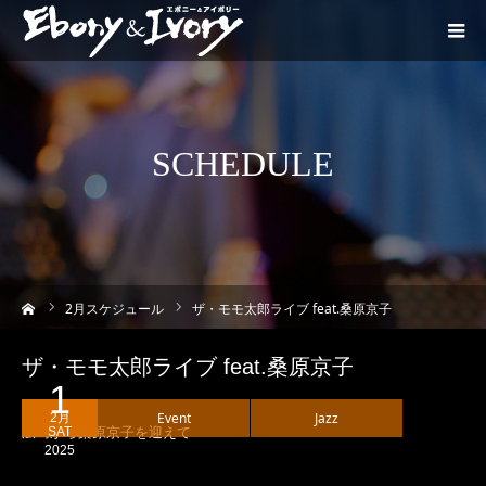
SCHEDULE
ーム
2
月スケジュール
ザ・モモ太郎ライブ feat.桑原京子
ザ・モモ太郎ライブ feat.桑原京子
1
Event
Jazz
2月
広島から桑原京子を迎えて
SAT
2025