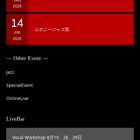
THU
2026
14
エボニージャズ部
FRI
2026
— Other Event —
Jazz
SpecialEvent
OnlineLive
LiveBar
Vocal Workshop 8月19、26、29日